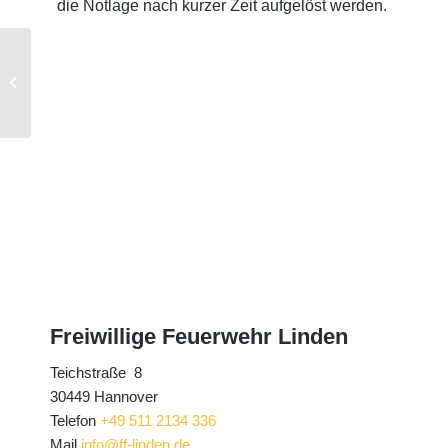
die Notlage nach kurzer Zeit aufgelöst werden.
113.2023 | Ausgelöster
Rauchwarnmelder
Freiwillige Feuerwehr Linden
Teichstraße 8
30449 Hannover
Telefon
+49 511 2134 336
Mail
info@ff-linden.de