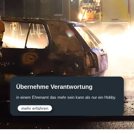
Engagiere dich
und werde Teil eines Team, das mehr kann als andere.
mehr erfahren
jetzt bewerben